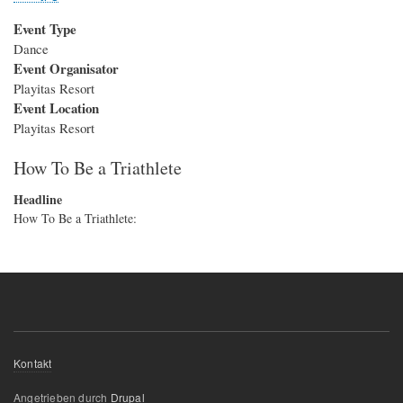
Event Type
Dance
Event Organisator
Playitas Resort
Event Location
Playitas Resort
How To Be a Triathlete
Headline
How To Be a Triathlete:
Footer
Kontakt
menu
Angetrieben durch
Drupal