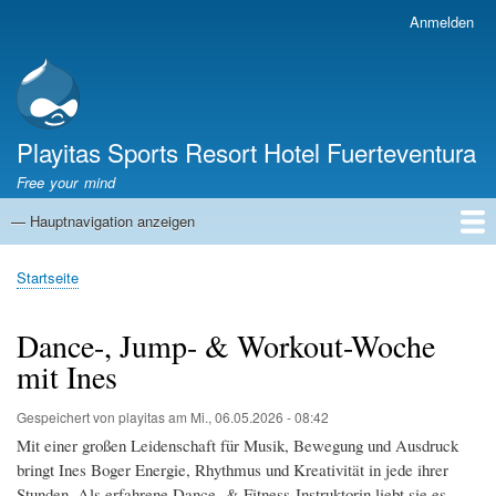
Direkt
Anmelden
Benutzermenü
zum
Inhalt
Playitas Sports Resort Hotel Fuerteventura
Free your mind
— Hauptnavigation anzeigen
Hauptnavigation
SPORT
SPORTANLAGEN
GROUP WORKOUTS
UNTERKUNFT
GASTRONOMIE
FAMILIE
NACHHALTIGKEIT
MICE
SERVICES
ÜBER UNS
Startseite
Pfadnavigation
Dance-, Jump- & Workout-Woche
mit Ines
Gespeichert von
playitas
am
Mi., 06.05.2026 - 08:42
Mit einer großen Leidenschaft für Musik, Bewegung und Ausdruck
bringt Ines Boger Energie, Rhythmus und Kreativität in jede ihrer
Stunden. Als erfahrene Dance- & Fitness-Instruktorin liebt sie es,