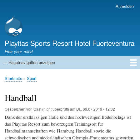
Direkt
Anmelden
Benutzermenü
zum
Inhalt
Playitas Sports Resort Hotel Fuerteventura
Free your mind
— Hauptnavigation anzeigen
Hauptnavigation
SPORT
SPORTANLAGEN
GROUP WORKOUTS
UNTERKUNFT
GASTRONOMIE
FAMILIE
NACHHALTIGKEIT
MICE
SERVICES
ÜBER UNS
Startseite
Sport
Pfadnavigation
Handball
Gespeichert von
Gast (nicht überprüft)
am
Di., 09.07.2019 - 12:32
Dank der erstklassigen Halle und des hochwertigen Bodenbelags ist
das Playitas Resort zum bevorzugten Trainingsort für
Handballmannschaften wie Hamburg Handball sowie die
schwedischen und niederländischen Olympia-Frauenteams geworden.