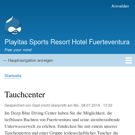
Direkt
Anmelden
Benutzermenü
zum
Inhalt
Playitas Sports Resort Hotel Fuerteventura
Free your mind
— Hauptnavigation anzeigen
Hauptnavigation
SPORT
SPORTANLAGEN
GROUP WORKOUTS
UNTERKUNFT
GASTRONOMIE
FAMILIE
NACHHALTIGKEIT
MICE
SERVICES
ÜBER UNS
Startseite
Pfadnavigation
Tauchcenter
Gespeichert von
Gast (nicht überprüft)
am
Mo., 08.07.2019 - 13:32
Im Deep Blue Diving Center haben Sie die Möglichkeit, die
tiefblauen Buchten von Fuerteventura und seine atemberaubende
Unterwasserwelt zu erleben. Entdecken Sie mit einem unserer
Tauchexperten und einer Gruppe leidenschaftlicher Taucher die